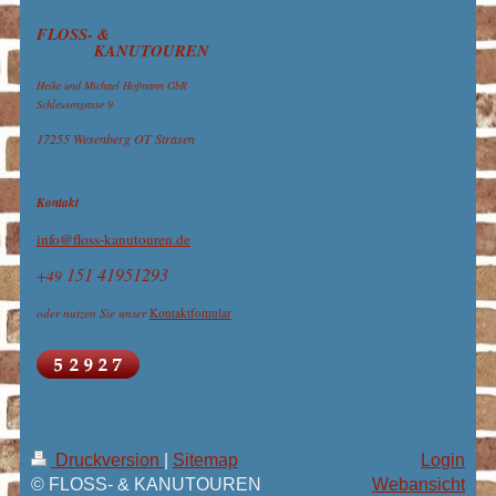
FLOSS- &
KANUTOUREN
Heike und Michael Hofmann GbR
Schleusengasse 9
17255 Wesenberg OT Strasen
Kontakt
info@floss-kanutouren.de
151 41951293
+49
oder nutzen Sie unser
Kontaktfomular
Druckversion
|
Sitemap
Login
© FLOSS- & KANUTOUREN
Webansicht