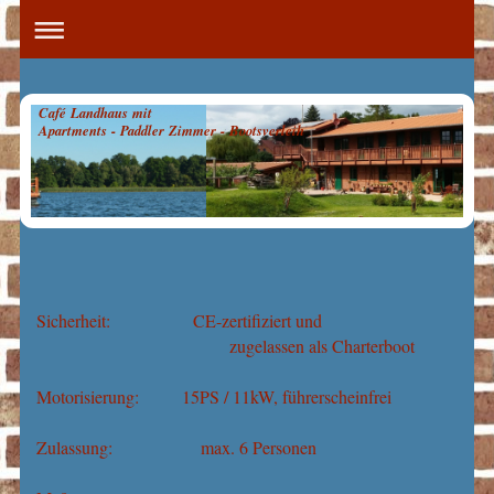
Café Landhaus mit
Apartments - Paddler Zimmer - Bootsverleih
Sicherheit: CE-zertifiziert und
zugelassen als Charterboot
Motorisierung: 15PS / 11kW, führerscheinfrei
Zulassung: max. 6 Personen